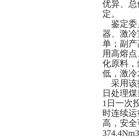
优异、总
定。
鉴定委员
器、激冷
单；副产
用高熔点
化原料，
低，激冷
采用该
日处理煤
1
日一次
时连续运
高，安全
374.4Nm