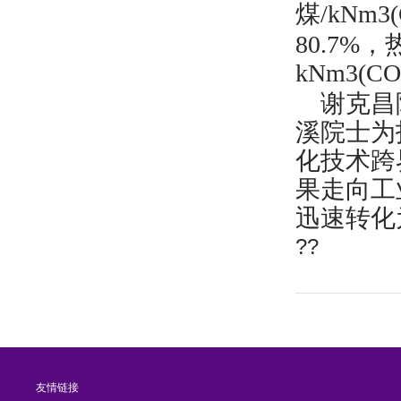
煤
/kNm3
80.7%
，
kNm3(C
谢克昌院
溪院士为
化技术跨
果走向工
迅速转化
??
友情链接